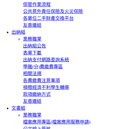
保管作業流程
公共意外責任保險及火災保險
各單位二手財產交換平台
友善連結
出納組
業務職掌
出納組公告
表單下載
出納支付網路查詢系統
學雜(分)費繳費專區
相關法規
各費繳費注意事項
捐贈經濟不利學生輔導
款項繳納方式
友善連結
文書組
業務職掌
檔案應用專區(檔案應用服務申請)
公文線上簽核