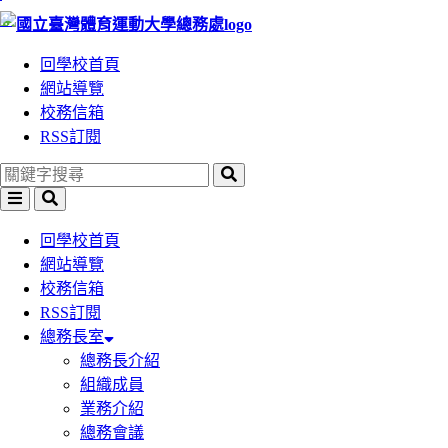
:::
跳
跳
到
到
回學校首頁
主
主
網站導覽
要
要
校務信箱
內
內
RSS訂閱
容
容
區
區
塊
塊
回學校首頁
網站導覽
校務信箱
RSS訂閱
總務長室
總務長介紹
組織成員
業務介紹
總務會議