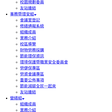
校園規劃委員
友站連結
事務暨環安組
會議室登記
修繕通報系統
組織成員
業務介紹
校區導覽
財物勞務採購
節能環保資訊
環境保護暨職業安全委員會
勞健保專區
勞資會議專區
重要公佈事項
節能減碳全民一起來
友站連結
營繕組
組織成員
業務介紹