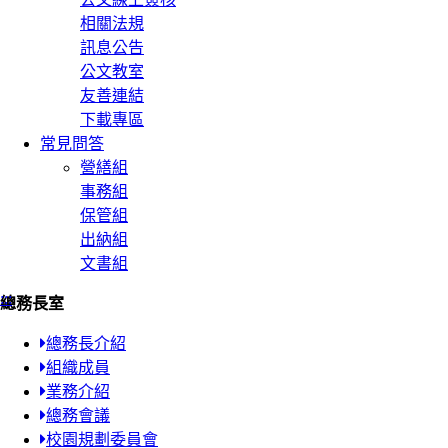
相關法規
訊息公告
公文教室
友善連結
下載專區
常見問答
營繕組
事務組
保管組
出納組
文書組
:::
總務長室
總務長介紹
組織成員
業務介紹
總務會議
校園規劃委員會