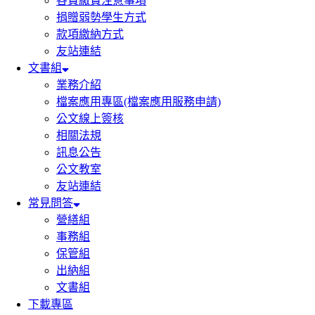
各費繳費注意事項
捐贈弱勢學生方式
款項繳納方式
友站連結
文書組
業務介紹
檔案應用專區(檔案應用服務申請)
公文線上簽核
相關法規
訊息公告
公文教室
友站連結
常見問答
營繕組
事務組
保管組
出納組
文書組
下載專區