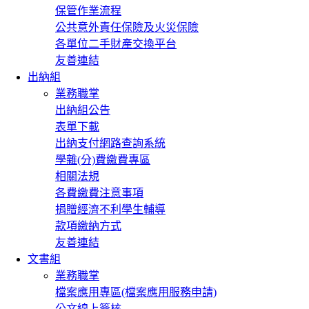
保管作業流程
公共意外責任保險及火災保險
各單位二手財產交換平台
友善連結
出納組
業務職掌
出納組公告
表單下載
出納支付網路查詢系統
學雜(分)費繳費專區
相關法規
各費繳費注意事項
捐贈經濟不利學生輔導
款項繳納方式
友善連結
文書組
業務職掌
檔案應用專區(檔案應用服務申請)
公文線上簽核