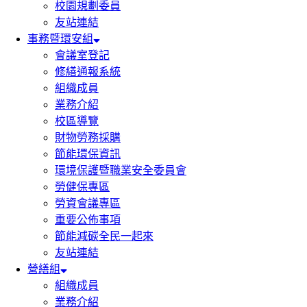
校園規劃委員
友站連結
事務暨環安組
會議室登記
修繕通報系統
組織成員
業務介紹
校區導覽
財物勞務採購
節能環保資訊
環境保護暨職業安全委員會
勞健保專區
勞資會議專區
重要公佈事項
節能減碳全民一起來
友站連結
營繕組
組織成員
業務介紹