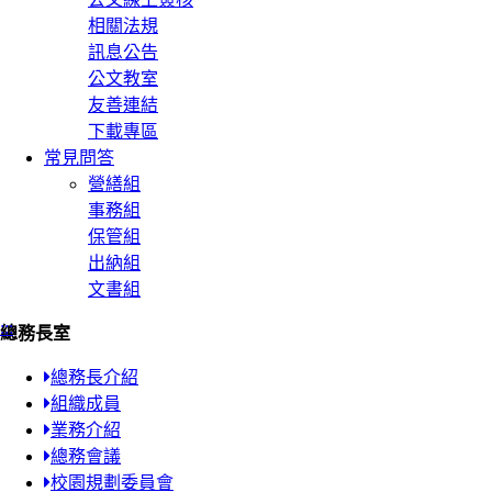
相關法規
訊息公告
公文教室
友善連結
下載專區
常見問答
營繕組
事務組
保管組
出納組
文書組
:::
總務長室
總務長介紹
組織成員
業務介紹
總務會議
校園規劃委員會