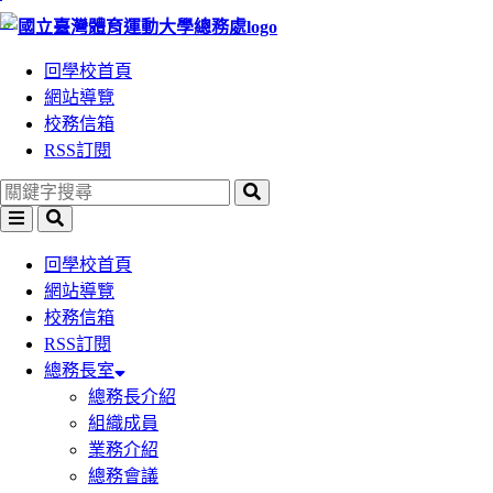
:::
跳
跳
到
到
回學校首頁
主
主
網站導覽
要
要
校務信箱
內
內
RSS訂閱
容
容
區
區
塊
塊
回學校首頁
網站導覽
校務信箱
RSS訂閱
總務長室
總務長介紹
組織成員
業務介紹
總務會議