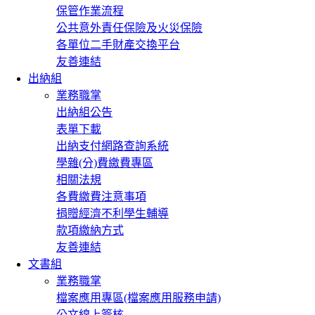
保管作業流程
公共意外責任保險及火災保險
各單位二手財產交換平台
友善連結
出納組
業務職掌
出納組公告
表單下載
出納支付網路查詢系統
學雜(分)費繳費專區
相關法規
各費繳費注意事項
捐贈經濟不利學生輔導
款項繳納方式
友善連結
文書組
業務職掌
檔案應用專區(檔案應用服務申請)
公文線上簽核