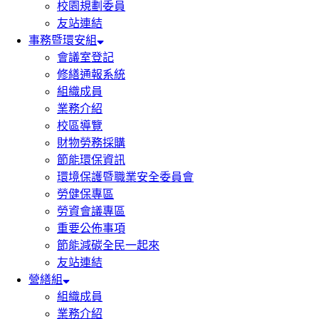
校園規劃委員
友站連結
事務暨環安組
會議室登記
修繕通報系統
組織成員
業務介紹
校區導覽
財物勞務採購
節能環保資訊
環境保護暨職業安全委員會
勞健保專區
勞資會議專區
重要公佈事項
節能減碳全民一起來
友站連結
營繕組
組織成員
業務介紹