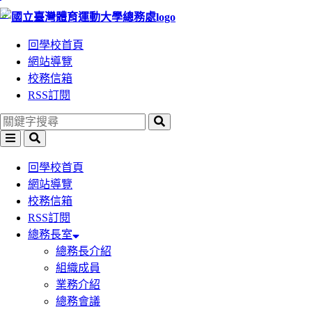
:::
跳
跳
到
到
回學校首頁
主
主
網站導覽
要
要
校務信箱
內
內
RSS訂閱
容
容
區
區
塊
塊
回學校首頁
網站導覽
校務信箱
RSS訂閱
總務長室
總務長介紹
組織成員
業務介紹
總務會議