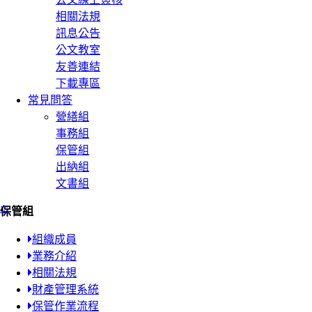
相關法規
訊息公告
公文教室
友善連結
下載專區
常見問答
營繕組
事務組
保管組
出納組
文書組
:::
保管組
組織成員
業務介紹
相關法規
財產管理系統
保管作業流程