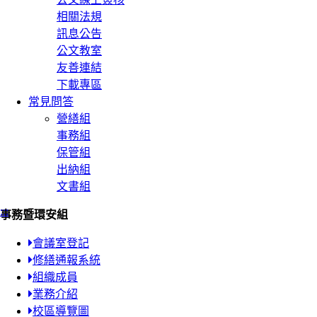
相關法規
訊息公告
公文教室
友善連結
下載專區
常見問答
營繕組
事務組
保管組
出納組
文書組
:::
事務暨環安組
會議室登記
修繕通報系統
組織成員
業務介紹
校區導覽圖