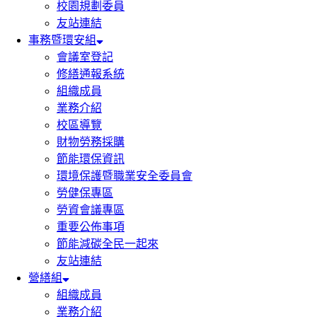
校園規劃委員
友站連結
事務暨環安組
會議室登記
修繕通報系統
組織成員
業務介紹
校區導覽
財物勞務採購
節能環保資訊
環境保護暨職業安全委員會
勞健保專區
勞資會議專區
重要公佈事項
節能減碳全民一起來
友站連結
營繕組
組織成員
業務介紹