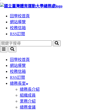
:::
跳
跳
到
到
回學校首頁
主
主
網站導覽
要
要
校務信箱
內
內
RSS訂閱
容
容
區
區
塊
塊
回學校首頁
網站導覽
校務信箱
RSS訂閱
總務長室
總務長介紹
組織成員
業務介紹
總務會議