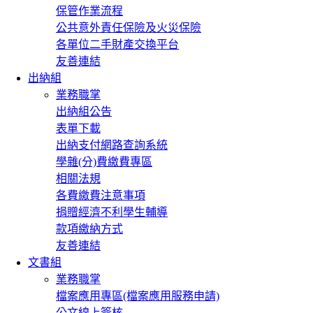
保管作業流程
公共意外責任保險及火災保險
各單位二手財產交換平台
友善連結
出納組
業務職掌
出納組公告
表單下載
出納支付網路查詢系統
學雜(分)費繳費專區
相關法規
各費繳費注意事項
捐贈經濟不利學生輔導
款項繳納方式
友善連結
文書組
業務職掌
檔案應用專區(檔案應用服務申請)
公文線上簽核