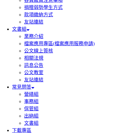
各費繳費注意事項
捐贈弱勢學生方式
款項繳納方式
友站連結
文書組
業務介紹
檔案應用專區(檔案應用服務申請)
公文線上簽核
相關法規
訊息公告
公文教室
友站連結
常見問答
營繕組
事務組
保管組
出納組
文書組
下載專區