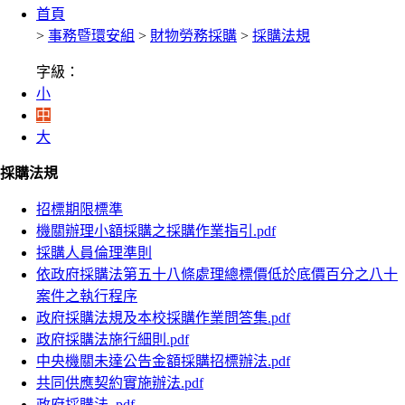
首頁
>
事務暨環安組
>
財物勞務採購
>
採購法規
字級：
小
中
大
採購法規
招標期限標準
機關辦理小額採購之採購作業指引.pdf
採購人員倫理準則
依政府採購法第五十八條處理總標價低於底價百分之八十
案件之執行程序
政府採購法規及本校採購作業問答集.pdf
政府採購法施行細則.pdf
中央機關未達公告金額採購招標辦法.pdf
共同供應契約實施辦法.pdf
政府採購法 .pdf