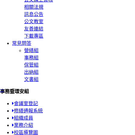
相關法規
訊息公告
公文教室
友善連結
下載專區
常見問答
營繕組
事務組
保管組
出納組
文書組
:::
事務暨環安組
會議室登記
修繕通報系統
組織成員
業務介紹
校區導覽圖