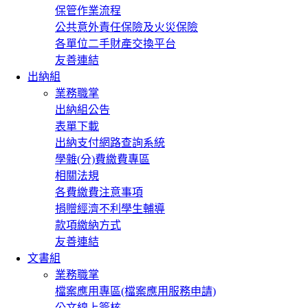
保管作業流程
公共意外責任保險及火災保險
各單位二手財產交換平台
友善連結
出納組
業務職掌
出納組公告
表單下載
出納支付網路查詢系統
學雜(分)費繳費專區
相關法規
各費繳費注意事項
捐贈經濟不利學生輔導
款項繳納方式
友善連結
文書組
業務職掌
檔案應用專區(檔案應用服務申請)
公文線上簽核