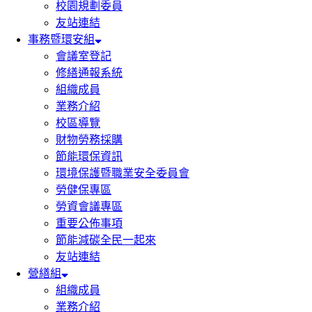
校園規劃委員
友站連結
事務暨環安組
會議室登記
修繕通報系統
組織成員
業務介紹
校區導覽
財物勞務採購
節能環保資訊
環境保護暨職業安全委員會
勞健保專區
勞資會議專區
重要公佈事項
節能減碳全民一起來
友站連結
營繕組
組織成員
業務介紹