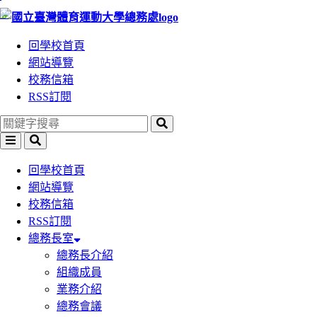
:::
跳
跳
到
到
回學校首頁
主
主
網站導覽
要
要
校務信箱
內
內
RSS訂閱
容
容
區
區
塊
塊
回學校首頁
網站導覽
校務信箱
RSS訂閱
總務長室
總務長介紹
組織成員
業務介紹
總務會議