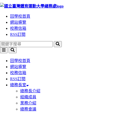
:::
跳
到
回學校首頁
主
網站導覽
要
校務信箱
內
RSS訂閱
容
區
塊
回學校首頁
網站導覽
校務信箱
RSS訂閱
總務長室
總務長介紹
組織成員
業務介紹
總務會議