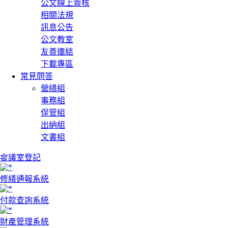
公文線上簽核
相關法規
訊息公告
公文教室
友善連結
下載專區
常見問答
營繕組
事務組
保管組
出納組
文書組
:::
會議室登記
修繕通報系統
付款查詢系統
財產管理系統