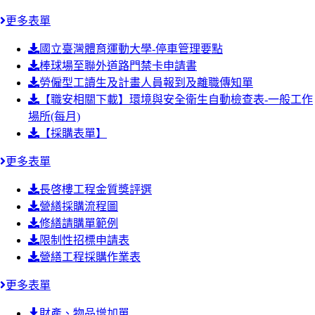
更多表單
國立臺灣體育運動大學-停車管理要點
棒球場至聯外道路門禁卡申請書
勞僱型工讀生及計畫人員報到及離職傳知單
【職安相關下載】環境與安全衛生自動檢查表-一般工作
場所(每月)
【採購表單】
更多表單
長啓樓工程金質獎評選
營繕採購流程圖
修繕請購單範例
限制性招標申請表
營繕工程採購作業表
更多表單
財產、物品增加單