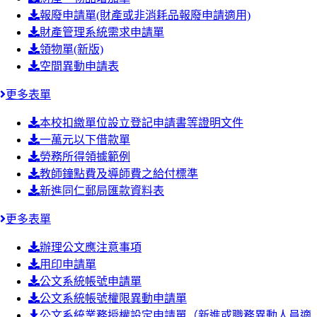
報廢申請單(財產或非消耗品報廢申請適用)
財產管理系統需求申請單
領物單(新版)
空間異動申請表
更多表單
本校扣繳單位設立登記申請書等證明文件
一萬元以下借款單
勞務所得領據範例
教師鐘點費及導師費之給付標準
新進同仁郵局匯款資料表
更多表單
辦理公文應注意事項
用印申請單
公文系統帳號申請單
公文系統帳號權限異動申請單
公文系統業務授權設定申請單（新進或職務異動人員適