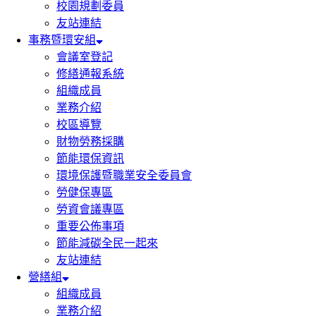
校園規劃委員
友站連結
事務暨環安組
會議室登記
修繕通報系統
組織成員
業務介紹
校區導覽
財物勞務採購
節能環保資訊
環境保護暨職業安全委員會
勞健保專區
勞資會議專區
重要公佈事項
節能減碳全民一起來
友站連結
營繕組
組織成員
業務介紹