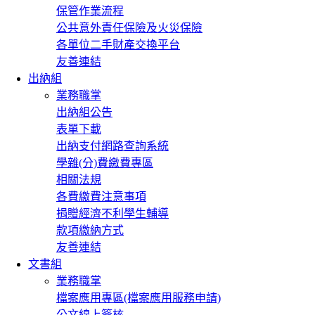
保管作業流程
公共意外責任保險及火災保險
各單位二手財產交換平台
友善連結
出納組
業務職掌
出納組公告
表單下載
出納支付網路查詢系統
學雜(分)費繳費專區
相關法規
各費繳費注意事項
捐贈經濟不利學生輔導
款項繳納方式
友善連結
文書組
業務職掌
檔案應用專區(檔案應用服務申請)
公文線上簽核