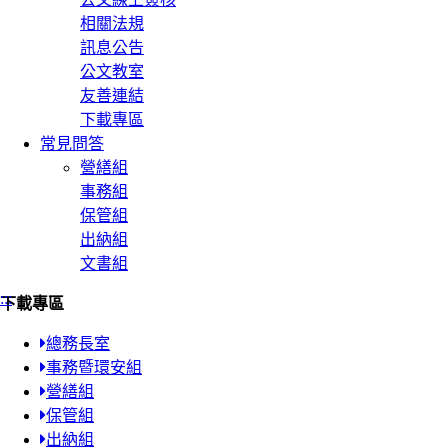
相關法規
訊息公告
公文教室
友善連結
下載專區
常見問答
營繕組
事務組
保管組
出納組
文書組
:::
下載專區
總務長室
事務暨環安組
營繕組
保管組
出納組