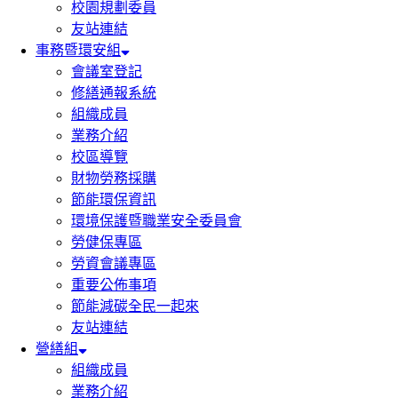
校園規劃委員
友站連結
事務暨環安組
會議室登記
修繕通報系統
組織成員
業務介紹
校區導覽
財物勞務採購
節能環保資訊
環境保護暨職業安全委員會
勞健保專區
勞資會議專區
重要公佈事項
節能減碳全民一起來
友站連結
營繕組
組織成員
業務介紹