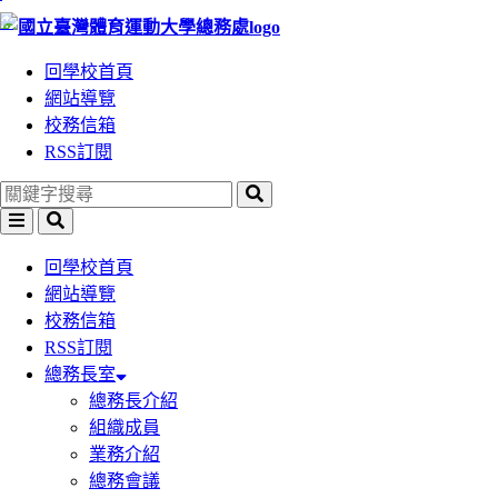
:::
跳
跳
到
到
回學校首頁
主
主
網站導覽
要
要
校務信箱
內
內
RSS訂閱
容
容
區
區
塊
塊
回學校首頁
網站導覽
校務信箱
RSS訂閱
總務長室
總務長介紹
組織成員
業務介紹
總務會議