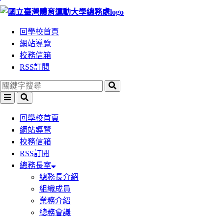
:::
跳
跳
到
到
回學校首頁
主
主
網站導覽
要
要
校務信箱
內
內
RSS訂閱
容
容
區
區
塊
塊
回學校首頁
網站導覽
校務信箱
RSS訂閱
總務長室
總務長介紹
組織成員
業務介紹
總務會議