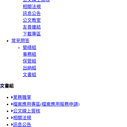
相關法規
訊息公告
公文教室
友善連結
下載專區
常見問答
營繕組
事務組
保管組
出納組
文書組
:::
文書組
業務職掌
檔案應用專區(檔案應用服務申請)
公文線上簽核
相關法規
訊息公告