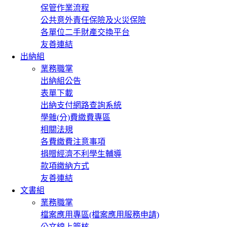
保管作業流程
公共意外責任保險及火災保險
各單位二手財產交換平台
友善連結
出納組
業務職掌
出納組公告
表單下載
出納支付網路查詢系統
學雜(分)費繳費專區
相關法規
各費繳費注意事項
捐贈經濟不利學生輔導
款項繳納方式
友善連結
文書組
業務職掌
檔案應用專區(檔案應用服務申請)
公文線上簽核