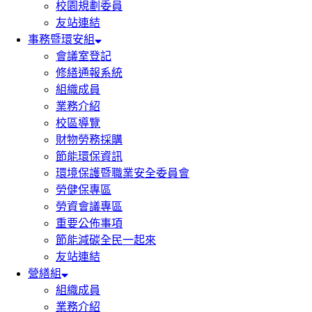
校園規劃委員
友站連結
事務暨環安組
會議室登記
修繕通報系統
組織成員
業務介紹
校區導覽
財物勞務採購
節能環保資訊
環境保護暨職業安全委員會
勞健保專區
勞資會議專區
重要公佈事項
節能減碳全民一起來
友站連結
營繕組
組織成員
業務介紹