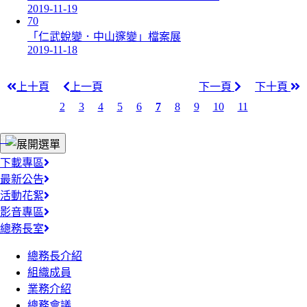
2019-11-19
70
「仁武蛻變．中山邃變」檔案展
2019-11-18
上十頁
上一頁
下一頁
下十頁
2
3
4
5
6
7
8
9
10
11
:::
下載專區
最新公告
活動花絮
影音專區
總務長室
總務長介紹
組織成員
業務介紹
總務會議