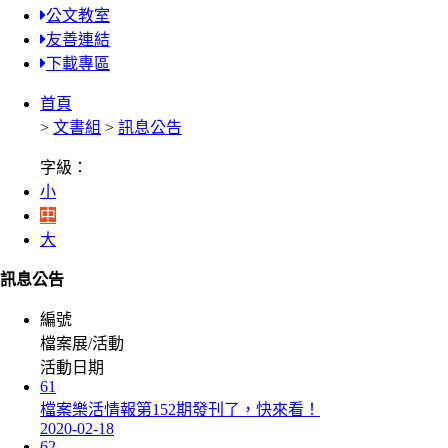
公文教室
友善連結
下載專區
首頁
>
文書組
>
訊息公告
字級：
小
中
大
訊息公告
編號
檔案展/活動
活動日期
61
檔案樂活情報第152期發刊了，快來看！
2020-02-18
62