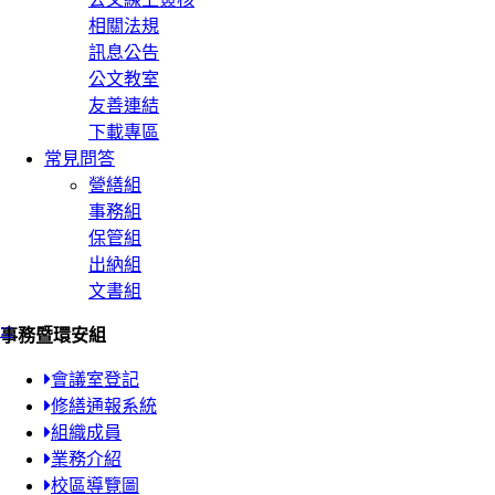
相關法規
訊息公告
公文教室
友善連結
下載專區
常見問答
營繕組
事務組
保管組
出納組
文書組
:::
事務暨環安組
會議室登記
修繕通報系統
組織成員
業務介紹
校區導覽圖