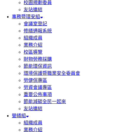
校園規劃委員
友站連結
事務暨環安組
會議室登記
修繕通報系統
組織成員
業務介紹
校區導覽
財物勞務採購
節能環保資訊
環境保護暨職業安全委員會
勞健保專區
勞資會議專區
重要公佈事項
節能減碳全民一起來
友站連結
營繕組
組織成員
業務介紹