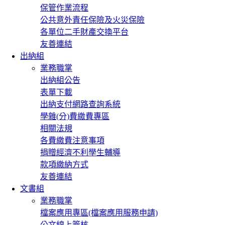
保管作業流程
公共意外責任保險及火災保險
各單位二手財產交換平台
友善連結
出納組
業務職掌
出納組公告
表單下載
出納支付網路查詢系統
學雜(分)費繳費專區
相關法規
各費繳費注意事項
捐贈經濟不利學生輔導
款項繳納方式
友善連結
文書組
業務職掌
檔案應用專區(檔案應用服務申請)
公文線上簽核