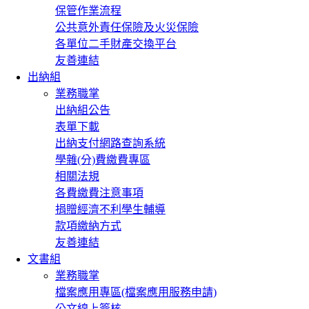
保管作業流程
公共意外責任保險及火災保險
各單位二手財產交換平台
友善連結
出納組
業務職掌
出納組公告
表單下載
出納支付網路查詢系統
學雜(分)費繳費專區
相關法規
各費繳費注意事項
捐贈經濟不利學生輔導
款項繳納方式
友善連結
文書組
業務職掌
檔案應用專區(檔案應用服務申請)
公文線上簽核