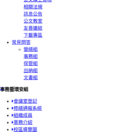
相關法規
訊息公告
公文教室
友善連結
下載專區
常見問答
營繕組
事務組
保管組
出納組
文書組
:::
事務暨環安組
會議室登記
修繕通報系統
組織成員
業務介紹
校區導覽圖