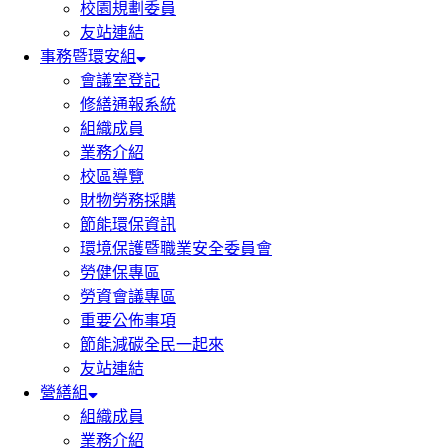
校園規劃委員
友站連結
事務暨環安組
會議室登記
修繕通報系統
組織成員
業務介紹
校區導覽
財物勞務採購
節能環保資訊
環境保護暨職業安全委員會
勞健保專區
勞資會議專區
重要公佈事項
節能減碳全民一起來
友站連結
營繕組
組織成員
業務介紹