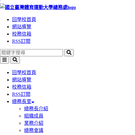
:::
跳
跳
到
到
回學校首頁
主
主
網站導覽
要
要
校務信箱
內
內
RSS訂閱
容
容
區
區
塊
塊
回學校首頁
網站導覽
校務信箱
RSS訂閱
總務長室
總務長介紹
組織成員
業務介紹
總務會議