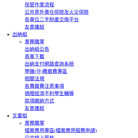
保管作業流程
公共意外責任保險及火災保險
各單位二手財產交換平台
友善連結
出納組
業務職掌
出納組公告
表單下載
出納支付網路查詢系統
學雜(分)費繳費專區
相關法規
各費繳費注意事項
捐贈經濟不利學生輔導
款項繳納方式
友善連結
文書組
業務職掌
檔案應用專區(檔案應用服務申請)
公文線上簽核