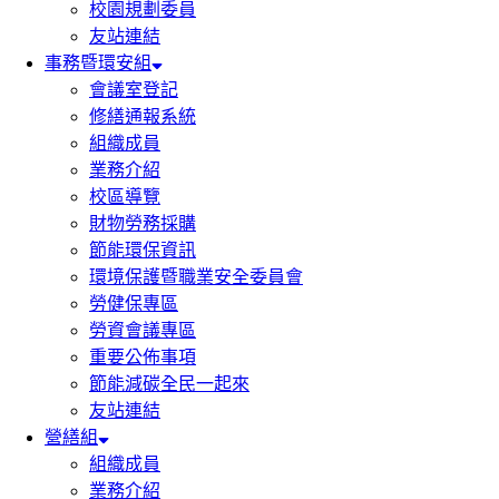
校園規劃委員
友站連結
事務暨環安組
會議室登記
修繕通報系統
組織成員
業務介紹
校區導覽
財物勞務採購
節能環保資訊
環境保護暨職業安全委員會
勞健保專區
勞資會議專區
重要公佈事項
節能減碳全民一起來
友站連結
營繕組
組織成員
業務介紹