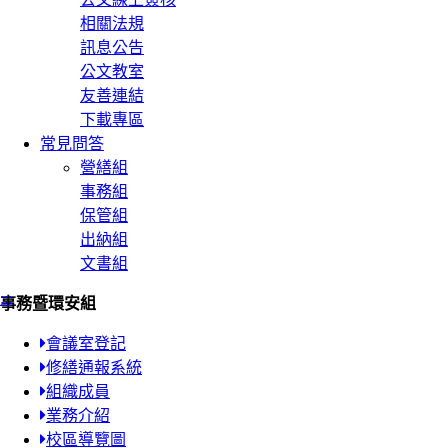
相關法規
訊息公告
公文教室
友善連結
下載專區
常見問答
營繕組
事務組
保管組
出納組
文書組
:::
事務暨環安組
會議室登記
修繕通報系統
組織成員
業務介紹
校區導覽圖