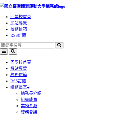
:::
跳
跳
到
到
回學校首頁
主
主
網站導覽
要
要
校務信箱
內
內
RSS訂閱
容
容
區
區
塊
塊
回學校首頁
網站導覽
校務信箱
RSS訂閱
總務長室
總務長介紹
組織成員
業務介紹
總務會議