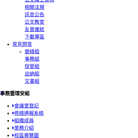
相關法規
訊息公告
公文教室
友善連結
下載專區
常見問答
營繕組
事務組
保管組
出納組
文書組
:::
事務暨環安組
會議室登記
修繕通報系統
組織成員
業務介紹
校區導覽圖