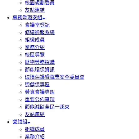
校園規劃委員
友站連結
事務暨環安組
會議室登記
修繕通報系統
組織成員
業務介紹
校區導覽
財物勞務採購
節能環保資訊
環境保護暨職業安全委員會
勞健保專區
勞資會議專區
重要公佈事項
節能減碳全民一起來
友站連結
營繕組
組織成員
業務介紹