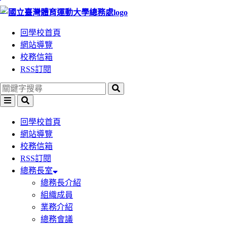
:::
跳
跳
到
到
回學校首頁
主
主
網站導覽
要
要
校務信箱
內
內
RSS訂閱
容
容
區
區
塊
塊
回學校首頁
網站導覽
校務信箱
RSS訂閱
總務長室
總務長介紹
組織成員
業務介紹
總務會議