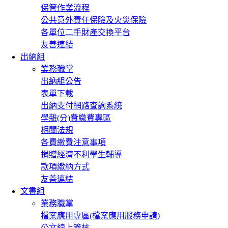
保管作業流程
公共意外責任保險及火災保險
各單位二手財產交換平台
友善連結
出納組
業務職掌
出納組公告
表單下載
出納支付網路查詢系統
學雜(分)費繳費專區
相關法規
各費繳費注意事項
捐贈經濟不利學生輔導
款項繳納方式
友善連結
文書組
業務職掌
檔案應用專區(檔案應用服務申請)
公文線上簽核