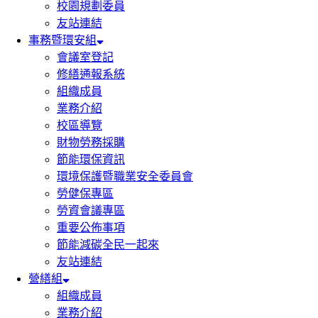
校園規劃委員
友站連結
事務暨環安組
會議室登記
修繕通報系統
組織成員
業務介紹
校區導覽
財物勞務採購
節能環保資訊
環境保護暨職業安全委員會
勞健保專區
勞資會議專區
重要公佈事項
節能減碳全民一起來
友站連結
營繕組
組織成員
業務介紹