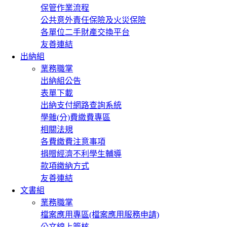
保管作業流程
公共意外責任保險及火災保險
各單位二手財產交換平台
友善連結
出納組
業務職掌
出納組公告
表單下載
出納支付網路查詢系統
學雜(分)費繳費專區
相關法規
各費繳費注意事項
捐贈經濟不利學生輔導
款項繳納方式
友善連結
文書組
業務職掌
檔案應用專區(檔案應用服務申請)
公文線上簽核