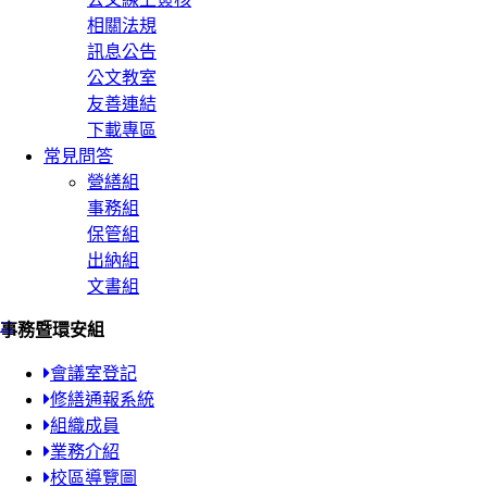
相關法規
訊息公告
公文教室
友善連結
下載專區
常見問答
營繕組
事務組
保管組
出納組
文書組
:::
事務暨環安組
會議室登記
修繕通報系統
組織成員
業務介紹
校區導覽圖