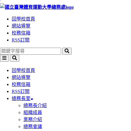
:::
跳
跳
到
到
回學校首頁
主
主
網站導覽
要
要
校務信箱
內
內
RSS訂閱
容
容
區
區
塊
塊
回學校首頁
網站導覽
校務信箱
RSS訂閱
總務長室
總務長介紹
組織成員
業務介紹
總務會議