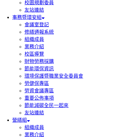
校園規劃委員
友站連結
事務暨環安組
會議室登記
修繕通報系統
組織成員
業務介紹
校區導覽
財物勞務採購
節能環保資訊
環境保護暨職業安全委員會
勞健保專區
勞資會議專區
重要公佈事項
節能減碳全民一起來
友站連結
營繕組
組織成員
業務介紹