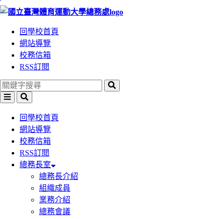
:::
跳
跳
到
到
回學校首頁
主
主
網站導覽
要
要
校務信箱
內
內
RSS訂閱
容
容
區
區
塊
塊
回學校首頁
網站導覽
校務信箱
RSS訂閱
總務長室
總務長介紹
組織成員
業務介紹
總務會議