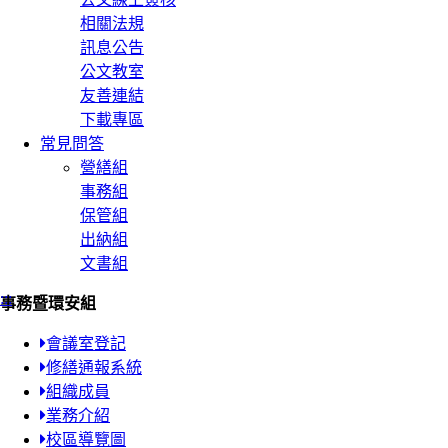
相關法規
訊息公告
公文教室
友善連結
下載專區
常見問答
營繕組
事務組
保管組
出納組
文書組
:::
事務暨環安組
會議室登記
修繕通報系統
組織成員
業務介紹
校區導覽圖