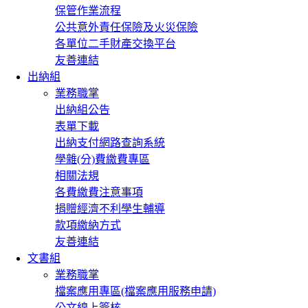
保管作業流程
公共意外責任保險及火災保險
各單位二手財產交換平台
友善連結
出納組
業務職掌
出納組公告
表單下載
出納支付網路查詢系統
學雜(分)費繳費專區
相關法規
各費繳費注意事項
捐贈經濟不利學生輔導
款項繳納方式
友善連結
文書組
業務職掌
檔案應用專區(檔案應用服務申請)
公文線上簽核