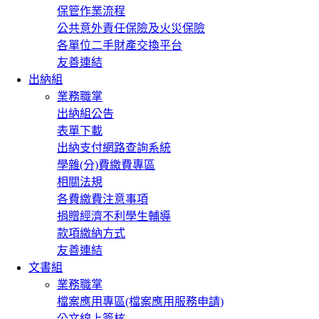
保管作業流程
公共意外責任保險及火災保險
各單位二手財產交換平台
友善連結
出納組
業務職掌
出納組公告
表單下載
出納支付網路查詢系統
學雜(分)費繳費專區
相關法規
各費繳費注意事項
捐贈經濟不利學生輔導
款項繳納方式
友善連結
文書組
業務職掌
檔案應用專區(檔案應用服務申請)
公文線上簽核