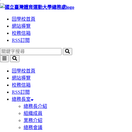
:::
跳
跳
到
到
回學校首頁
主
主
網站導覽
要
要
校務信箱
內
內
RSS訂閱
容
容
區
區
塊
塊
回學校首頁
網站導覽
校務信箱
RSS訂閱
總務長室
總務長介紹
組織成員
業務介紹
總務會議