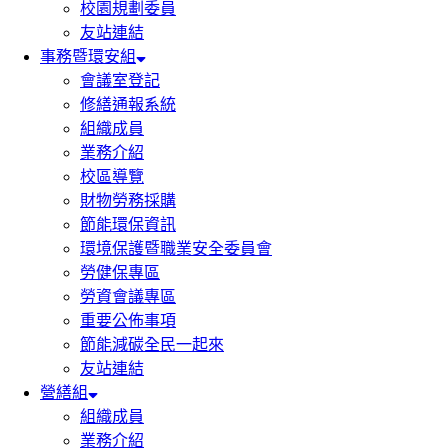
校園規劃委員
友站連結
事務暨環安組
會議室登記
修繕通報系統
組織成員
業務介紹
校區導覽
財物勞務採購
節能環保資訊
環境保護暨職業安全委員會
勞健保專區
勞資會議專區
重要公佈事項
節能減碳全民一起來
友站連結
營繕組
組織成員
業務介紹