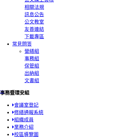
相關法規
訊息公告
公文教室
友善連結
下載專區
常見問答
營繕組
事務組
保管組
出納組
文書組
:::
事務暨環安組
會議室登記
修繕通報系統
組織成員
業務介紹
校區導覽圖