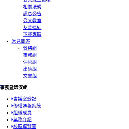
相關法規
訊息公告
公文教室
友善連結
下載專區
常見問答
營繕組
事務組
保管組
出納組
文書組
:::
事務暨環安組
會議室登記
修繕通報系統
組織成員
業務介紹
校區導覽圖