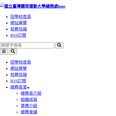
:::
跳
跳
到
到
回學校首頁
主
主
網站導覽
要
要
校務信箱
內
內
RSS訂閱
容
容
區
區
塊
塊
回學校首頁
網站導覽
校務信箱
RSS訂閱
總務長室
總務長介紹
組織成員
業務介紹
總務會議