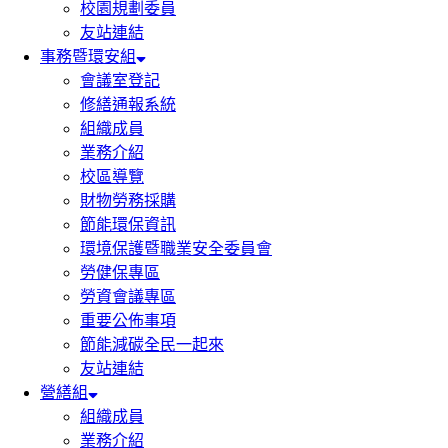
校園規劃委員
友站連結
事務暨環安組
會議室登記
修繕通報系統
組織成員
業務介紹
校區導覽
財物勞務採購
節能環保資訊
環境保護暨職業安全委員會
勞健保專區
勞資會議專區
重要公佈事項
節能減碳全民一起來
友站連結
營繕組
組織成員
業務介紹