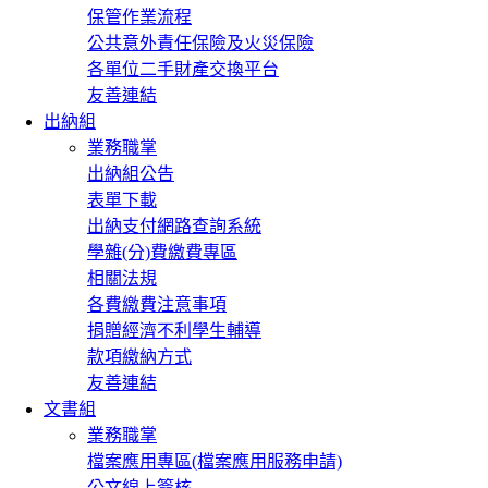
保管作業流程
公共意外責任保險及火災保險
各單位二手財產交換平台
友善連結
出納組
業務職掌
出納組公告
表單下載
出納支付網路查詢系統
學雜(分)費繳費專區
相關法規
各費繳費注意事項
捐贈經濟不利學生輔導
款項繳納方式
友善連結
文書組
業務職掌
檔案應用專區(檔案應用服務申請)
公文線上簽核