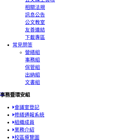
相關法規
訊息公告
公文教室
友善連結
下載專區
常見問答
營繕組
事務組
保管組
出納組
文書組
:::
事務暨環安組
會議室登記
修繕通報系統
組織成員
業務介紹
校區導覽圖