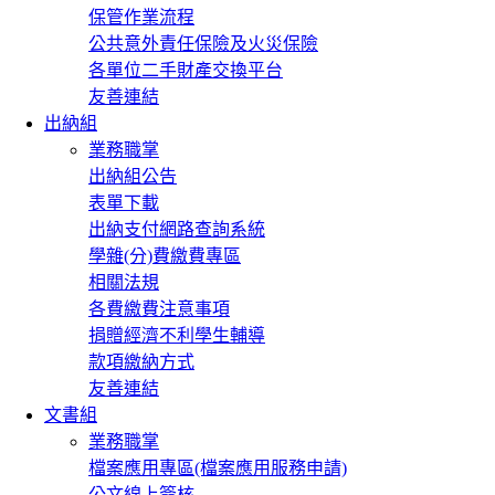
保管作業流程
公共意外責任保險及火災保險
各單位二手財產交換平台
友善連結
出納組
業務職掌
出納組公告
表單下載
出納支付網路查詢系統
學雜(分)費繳費專區
相關法規
各費繳費注意事項
捐贈經濟不利學生輔導
款項繳納方式
友善連結
文書組
業務職掌
檔案應用專區(檔案應用服務申請)
公文線上簽核