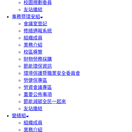
校園規劃委員
友站連結
事務暨環安組
會議室登記
修繕通報系統
組織成員
業務介紹
校區導覽
財物勞務採購
節能環保資訊
環境保護暨職業安全委員會
勞健保專區
勞資會議專區
重要公佈事項
節能減碳全民一起來
友站連結
營繕組
組織成員
業務介紹