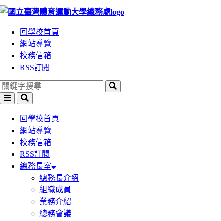
:::
跳
跳
到
到
回學校首頁
主
主
網站導覽
要
要
校務信箱
內
內
RSS訂閱
容
容
區
區
塊
塊
回學校首頁
網站導覽
校務信箱
RSS訂閱
總務長室
總務長介紹
組織成員
業務介紹
總務會議