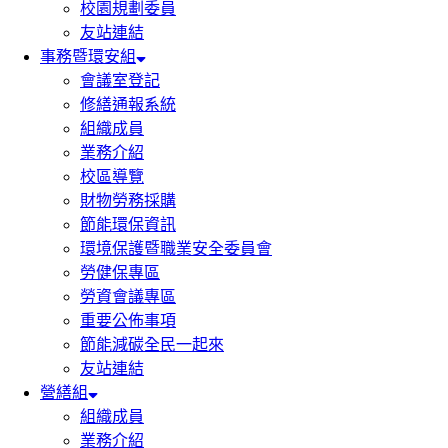
校園規劃委員
友站連結
事務暨環安組
會議室登記
修繕通報系統
組織成員
業務介紹
校區導覽
財物勞務採購
節能環保資訊
環境保護暨職業安全委員會
勞健保專區
勞資會議專區
重要公佈事項
節能減碳全民一起來
友站連結
營繕組
組織成員
業務介紹