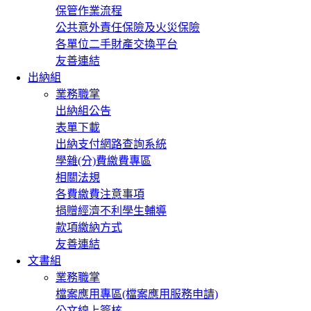
保管作業流程
公共意外責任保險及火災保險
各單位二手財產交換平台
友善連結
出納組
業務職掌
出納組公告
表單下載
出納支付網路查詢系統
學雜(分)費繳費專區
相關法規
各費繳費注意事項
捐贈經濟不利學生輔導
款項繳納方式
友善連結
文書組
業務職掌
檔案應用專區(檔案應用服務申請)
公文線上簽核