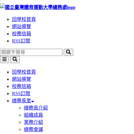
:::
跳
跳
到
到
回學校首頁
主
主
網站導覽
要
要
校務信箱
內
內
RSS訂閱
容
容
區
區
塊
塊
回學校首頁
網站導覽
校務信箱
RSS訂閱
總務長室
總務長介紹
組織成員
業務介紹
總務會議