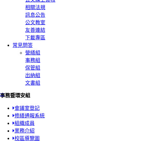
相關法規
訊息公告
公文教室
友善連結
下載專區
常見問答
營繕組
事務組
保管組
出納組
文書組
:::
事務暨環安組
會議室登記
修繕通報系統
組織成員
業務介紹
校區導覽圖