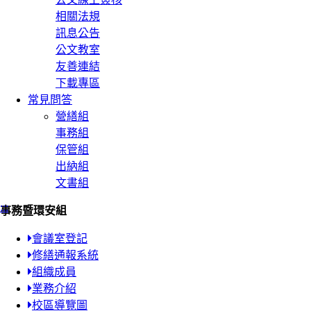
相關法規
訊息公告
公文教室
友善連結
下載專區
常見問答
營繕組
事務組
保管組
出納組
文書組
:::
事務暨環安組
會議室登記
修繕通報系統
組織成員
業務介紹
校區導覽圖