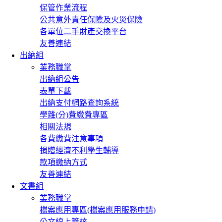
保管作業流程
公共意外責任保險及火災保險
各單位二手財產交換平台
友善連結
出納組
業務職掌
出納組公告
表單下載
出納支付網路查詢系統
學雜(分)費繳費專區
相關法規
各費繳費注意事項
捐贈經濟不利學生輔導
款項繳納方式
友善連結
文書組
業務職掌
檔案應用專區(檔案應用服務申請)
公文線上簽核