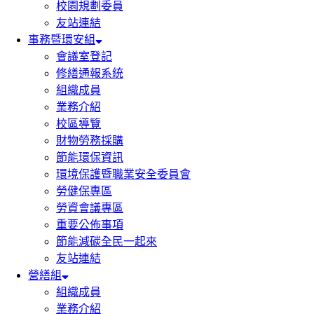
校園規劃委員
友站連結
事務暨環安組
會議室登記
修繕通報系統
組織成員
業務介紹
校區導覽
財物勞務採購
節能環保資訊
環境保護暨職業安全委員會
勞健保專區
勞資會議專區
重要公佈事項
節能減碳全民一起來
友站連結
營繕組
組織成員
業務介紹