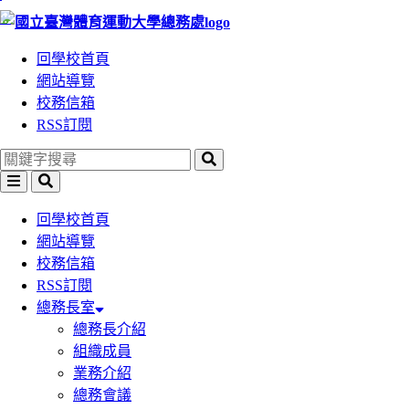
:::
跳
跳
到
到
回學校首頁
主
主
網站導覽
要
要
校務信箱
內
內
RSS訂閱
容
容
區
區
塊
塊
回學校首頁
網站導覽
校務信箱
RSS訂閱
總務長室
總務長介紹
組織成員
業務介紹
總務會議