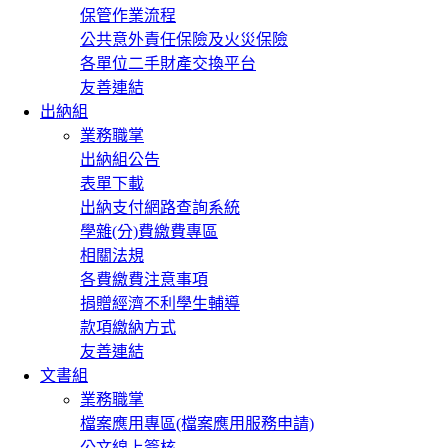
保管作業流程
公共意外責任保險及火災保險
各單位二手財產交換平台
友善連結
出納組
業務職掌
出納組公告
表單下載
出納支付網路查詢系統
學雜(分)費繳費專區
相關法規
各費繳費注意事項
捐贈經濟不利學生輔導
款項繳納方式
友善連結
文書組
業務職掌
檔案應用專區(檔案應用服務申請)
公文線上簽核