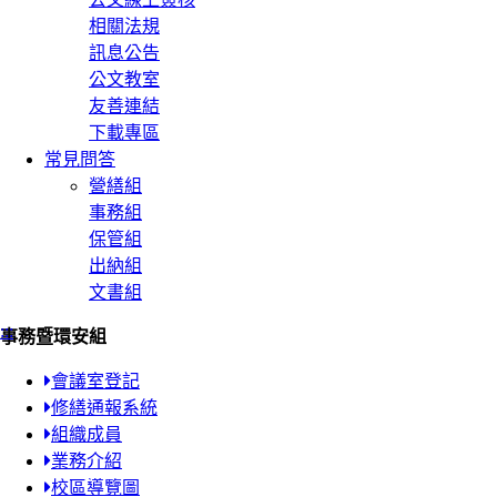
相關法規
訊息公告
公文教室
友善連結
下載專區
常見問答
營繕組
事務組
保管組
出納組
文書組
:::
事務暨環安組
會議室登記
修繕通報系統
組織成員
業務介紹
校區導覽圖