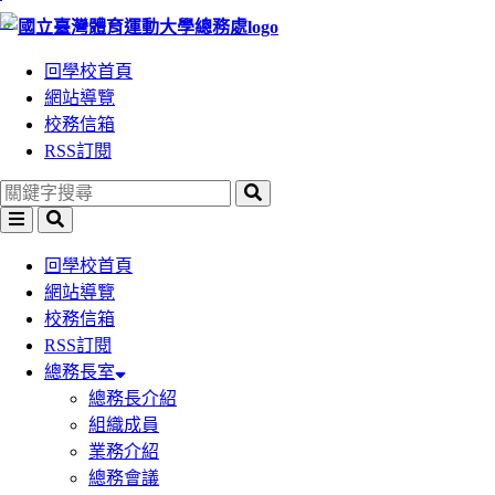
:::
跳
跳
到
到
回學校首頁
主
主
網站導覽
要
要
校務信箱
內
內
RSS訂閱
容
容
區
區
塊
塊
回學校首頁
網站導覽
校務信箱
RSS訂閱
總務長室
總務長介紹
組織成員
業務介紹
總務會議