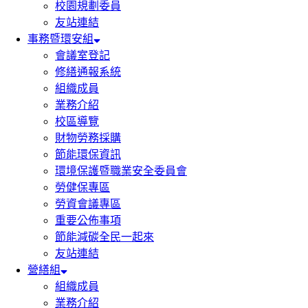
校園規劃委員
友站連結
事務暨環安組
會議室登記
修繕通報系統
組織成員
業務介紹
校區導覽
財物勞務採購
節能環保資訊
環境保護暨職業安全委員會
勞健保專區
勞資會議專區
重要公佈事項
節能減碳全民一起來
友站連結
營繕組
組織成員
業務介紹