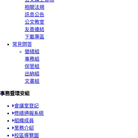
相關法規
訊息公告
公文教室
友善連結
下載專區
常見問答
營繕組
事務組
保管組
出納組
文書組
:::
事務暨環安組
會議室登記
修繕通報系統
組織成員
業務介紹
校區導覽圖