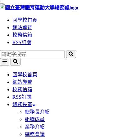
:::
跳
跳
到
到
回學校首頁
主
主
網站導覽
要
要
校務信箱
內
內
RSS訂閱
容
容
區
區
塊
塊
回學校首頁
網站導覽
校務信箱
RSS訂閱
總務長室
總務長介紹
組織成員
業務介紹
總務會議