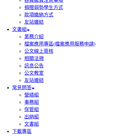
各費繳費注意事項
捐贈弱勢學生方式
款項繳納方式
友站連結
文書組
業務介紹
檔案應用專區(檔案應用服務申請)
公文線上簽核
相關法規
訊息公告
公文教室
友站連結
常見問答
營繕組
事務組
保管組
出納組
文書組
下載專區