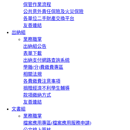
保管作業流程
公共意外責任保險及火災保險
各單位二手財產交換平台
友善連結
出納組
業務職掌
出納組公告
表單下載
出納支付網路查詢系統
學雜(分)費繳費專區
相關法規
各費繳費注意事項
捐贈經濟不利學生輔導
款項繳納方式
友善連結
文書組
業務職掌
檔案應用專區(檔案應用服務申請)
公文線上簽核