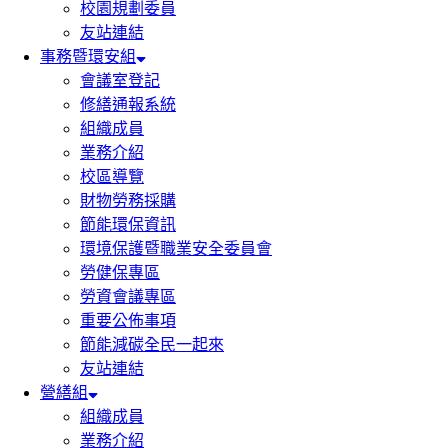
校園規劃委員
友站連結
事務暨環安組
會議室登記
修繕通報系統
組織成員
業務介紹
校區導覽
財物勞務採購
節能環保資訊
環境保護暨職業安全委員會
勞健保專區
勞資會議專區
重要公佈事項
節能減碳全民一起來
友站連結
營繕組
組織成員
業務介紹