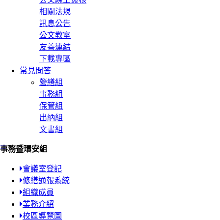
相關法規
訊息公告
公文教室
友善連結
下載專區
常見問答
營繕組
事務組
保管組
出納組
文書組
:::
事務暨環安組
會議室登記
修繕通報系統
組織成員
業務介紹
校區導覽圖