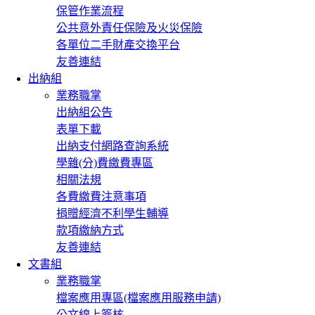
保管作業流程
公共意外責任保險及火災保險
各單位二手財產交換平台
友善連結
出納組
業務職掌
出納組公告
表單下載
出納支付網路查詢系統
學雜(分)費繳費專區
相關法規
各費繳費注意事項
捐贈經濟不利學生輔導
款項繳納方式
友善連結
文書組
業務職掌
檔案應用專區(檔案應用服務申請)
公文線上簽核