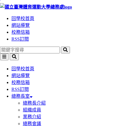
:::
跳
跳
到
到
回學校首頁
主
主
網站導覽
要
要
校務信箱
內
內
RSS訂閱
容
容
區
區
塊
塊
回學校首頁
網站導覽
校務信箱
RSS訂閱
總務長室
總務長介紹
組織成員
業務介紹
總務會議