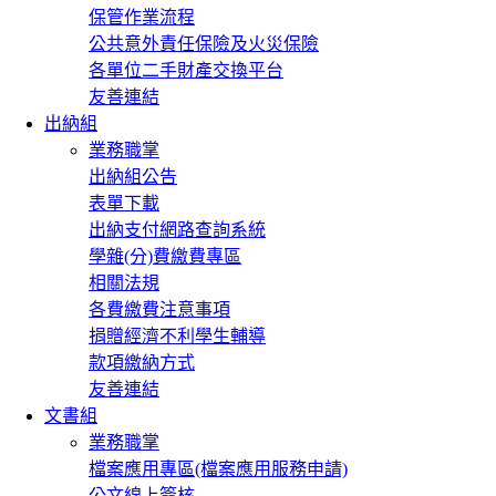
保管作業流程
公共意外責任保險及火災保險
各單位二手財產交換平台
友善連結
出納組
業務職掌
出納組公告
表單下載
出納支付網路查詢系統
學雜(分)費繳費專區
相關法規
各費繳費注意事項
捐贈經濟不利學生輔導
款項繳納方式
友善連結
文書組
業務職掌
檔案應用專區(檔案應用服務申請)
公文線上簽核