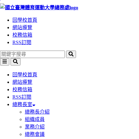
:::
跳
跳
到
到
回學校首頁
主
主
網站導覽
要
要
校務信箱
內
內
RSS訂閱
容
容
區
區
塊
塊
回學校首頁
網站導覽
校務信箱
RSS訂閱
總務長室
總務長介紹
組織成員
業務介紹
總務會議