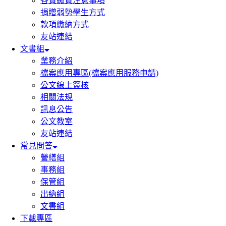
各費繳費注意事項
捐贈弱勢學生方式
款項繳納方式
友站連結
文書組
業務介紹
檔案應用專區(檔案應用服務申請)
公文線上簽核
相關法規
訊息公告
公文教室
友站連結
常見問答
營繕組
事務組
保管組
出納組
文書組
下載專區