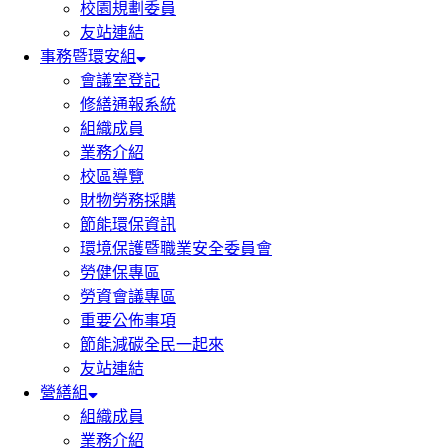
校園規劃委員
友站連結
事務暨環安組
會議室登記
修繕通報系統
組織成員
業務介紹
校區導覽
財物勞務採購
節能環保資訊
環境保護暨職業安全委員會
勞健保專區
勞資會議專區
重要公佈事項
節能減碳全民一起來
友站連結
營繕組
組織成員
業務介紹