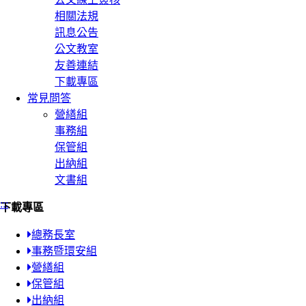
相關法規
訊息公告
公文教室
友善連結
下載專區
常見問答
營繕組
事務組
保管組
出納組
文書組
:::
下載專區
總務長室
事務暨環安組
營繕組
保管組
出納組