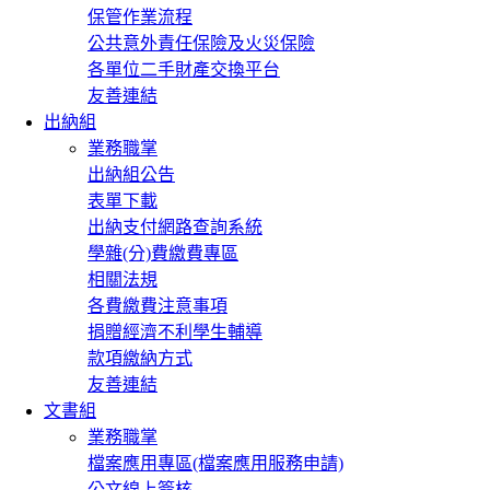
保管作業流程
公共意外責任保險及火災保險
各單位二手財產交換平台
友善連結
出納組
業務職掌
出納組公告
表單下載
出納支付網路查詢系統
學雜(分)費繳費專區
相關法規
各費繳費注意事項
捐贈經濟不利學生輔導
款項繳納方式
友善連結
文書組
業務職掌
檔案應用專區(檔案應用服務申請)
公文線上簽核