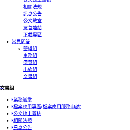
相關法規
訊息公告
公文教室
友善連結
下載專區
常見問答
營繕組
事務組
保管組
出納組
文書組
:::
文書組
業務職掌
檔案應用專區(檔案應用服務申請)
公文線上簽核
相關法規
訊息公告