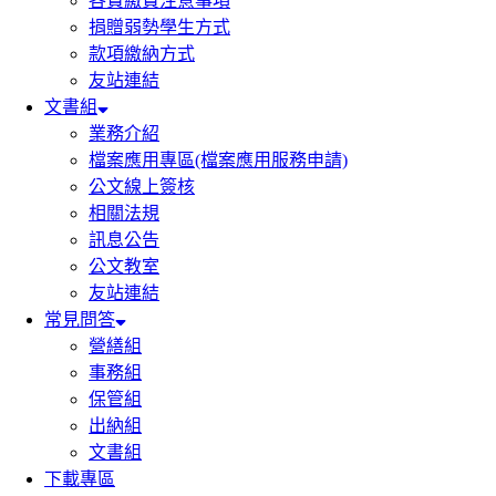
各費繳費注意事項
捐贈弱勢學生方式
款項繳納方式
友站連結
文書組
業務介紹
檔案應用專區(檔案應用服務申請)
公文線上簽核
相關法規
訊息公告
公文教室
友站連結
常見問答
營繕組
事務組
保管組
出納組
文書組
下載專區