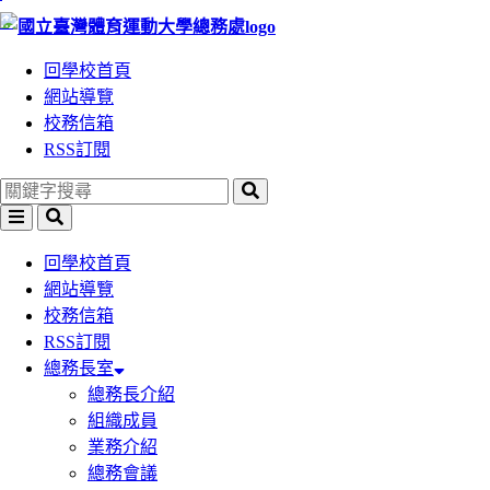
:::
跳
跳
到
到
回學校首頁
主
主
網站導覽
要
要
校務信箱
內
內
RSS訂閱
容
容
區
區
塊
塊
回學校首頁
網站導覽
校務信箱
RSS訂閱
總務長室
總務長介紹
組織成員
業務介紹
總務會議