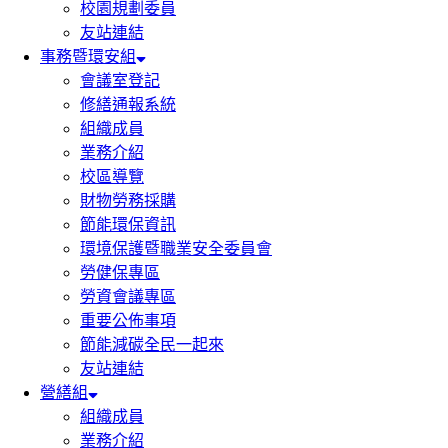
校園規劃委員
友站連結
事務暨環安組
會議室登記
修繕通報系統
組織成員
業務介紹
校區導覽
財物勞務採購
節能環保資訊
環境保護暨職業安全委員會
勞健保專區
勞資會議專區
重要公佈事項
節能減碳全民一起來
友站連結
營繕組
組織成員
業務介紹