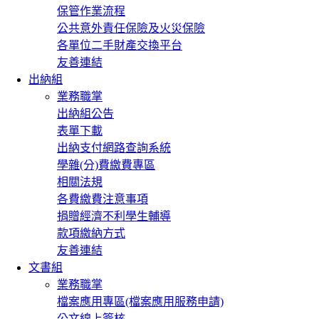
保管作業流程
公共意外責任保險及火災保險
各單位二手財產交換平台
友善連結
出納組
業務職掌
出納組公告
表單下載
出納支付網路查詢系統
學雜(分)費繳費專區
相關法規
各費繳費注意事項
捐贈經濟不利學生輔導
款項繳納方式
友善連結
文書組
業務職掌
檔案應用專區(檔案應用服務申請)
公文線上簽核