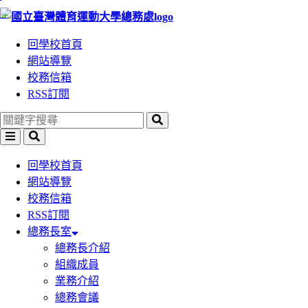
:::
跳
跳
到
到
回學校首頁
主
主
網站導覽
要
要
校務信箱
內
內
RSS訂閱
容
容
區
區
塊
塊
回學校首頁
網站導覽
校務信箱
RSS訂閱
總務長室
總務長介紹
組織成員
業務介紹
總務會議