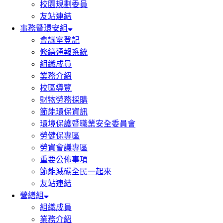
校園規劃委員
友站連結
事務暨環安組
會議室登記
修繕通報系統
組織成員
業務介紹
校區導覽
財物勞務採購
節能環保資訊
環境保護暨職業安全委員會
勞健保專區
勞資會議專區
重要公佈事項
節能減碳全民一起來
友站連結
營繕組
組織成員
業務介紹