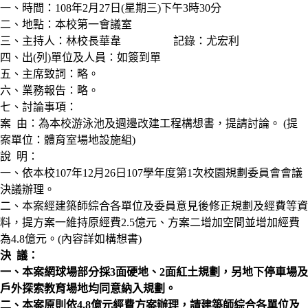
一、時間：108年2月27日(星期三)下午3時30分
二、地點：本校第一會議室
三、主持人：林校長華韋 記錄：尤宏利
四、出(列)單位及人員：如簽到單
五、主席致詞：略。
六、業務報告：略。
七、討論事項：
案 由：為本校游泳池及週邊改建工程構想書，提請討論。 (提
案單位：體育室場地設施組)
說 明：
一、依本校107年12月26日107學年度第1次校園規劃委員會會議
決議辦理。
二、本案經建築師綜合各單位及委員意見後修正規劃及經費等資
料，提方案一維持原經費2.5億元、方案二增加空間並增加經費
為4.8億元。(內容詳如構想書)
決
議：
一
、
本案網球場部分採
3
面硬地
、2
面紅土規劃
，
另地下停車場及
戶外探索教育場地均同意納入規劃
。
二
、
本案原則依
4.8
億元經費方案辦理
，
請建築師綜合各單位及