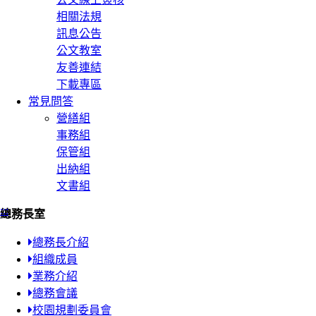
相關法規
訊息公告
公文教室
友善連結
下載專區
常見問答
營繕組
事務組
保管組
出納組
文書組
:::
總務長室
總務長介紹
組織成員
業務介紹
總務會議
校園規劃委員會