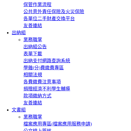
保管作業流程
公共意外責任保險及火災保險
各單位二手財產交換平台
友善連結
出納組
業務職掌
出納組公告
表單下載
出納支付網路查詢系統
學雜(分)費繳費專區
相關法規
各費繳費注意事項
捐贈經濟不利學生輔導
款項繳納方式
友善連結
文書組
業務職掌
檔案應用專區(檔案應用服務申請)
公文線上簽核