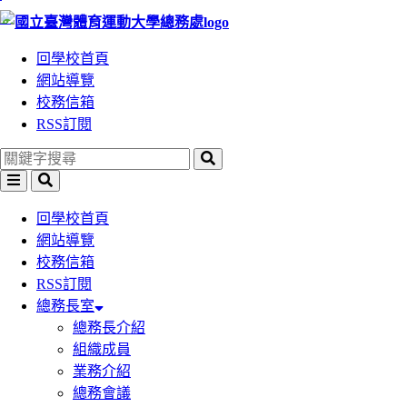
:::
跳
跳
到
到
回學校首頁
主
主
網站導覽
要
要
校務信箱
內
內
RSS訂閱
容
容
區
區
塊
塊
回學校首頁
網站導覽
校務信箱
RSS訂閱
總務長室
總務長介紹
組織成員
業務介紹
總務會議