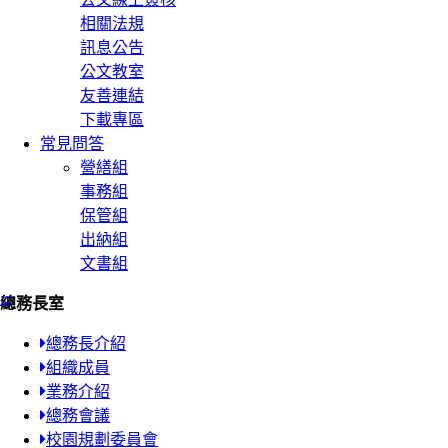
相關法規
訊息公告
公文教室
友善連結
下載專區
常見問答
營繕組
事務組
保管組
出納組
文書組
:::
總務長室
總務長介紹
組織成員
業務介紹
總務會議
校園規劃委員會