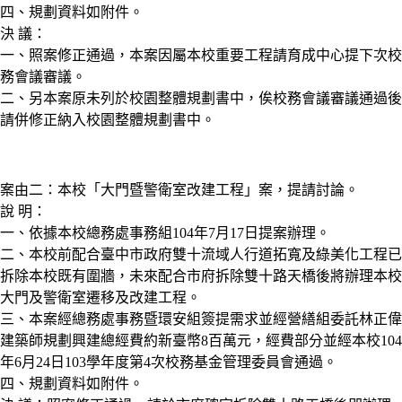
四、規劃資料如附件。
決 議：
一、照案修正通過，本案因屬本校重要工程請育成中心提下次校
務會議審議。
二、另本案原未列於校園整體規劃書中，俟校務會議審議通過後
請併修正納入校園整體規劃書中。
案由二：本校「大門暨警衛室改建工程」案，提請討論。
說 明：
一、依據本校總務處事務組104年7月17日提案辦理。
二、本校前配合臺中市政府雙十流域人行道拓寬及綠美化工程已
拆除本校既有圍牆，未來配合市府拆除雙十路天橋後將辦理本校
大門及警衛室遷移及改建工程。
三、本案經總務處事務暨環安組簽提需求並經營繕組委託林正偉
建築師規劃興建總經費約新臺幣8百萬元，經費部分並經本校104
年6月24日103學年度第4次校務基金管理委員會通過。
四、規劃資料如附件。