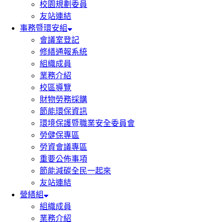
校園規劃委員
友站連結
事務暨環安組
會議室登記
修繕通報系統
組織成員
業務介紹
校區導覽
財物勞務採購
節能環保資訊
環境保護暨職業安全委員會
勞健保專區
勞資會議專區
重要公佈事項
節能減碳全民一起來
友站連結
營繕組
組織成員
業務介紹