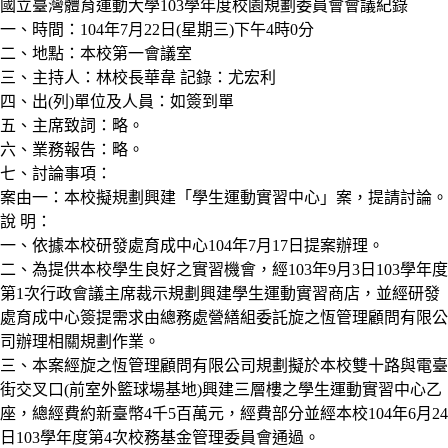
國立臺灣體育運動大學103學年度校園規劃委員會會議紀錄
一、時間：104年7月22日(星期三)下午4時0分
二、地點：本校第一會議室
三、主持人：林校長華韋 記錄：尤宏利
四、出(列)單位及人員：如簽到單
五、主席致詞：略。
六、業務報告：略。
七、討論事項：
案由一：本校擬規劃興建「學生運動實習中心」案，提請討論。
說 明：
一、依據本校研發處育成中心104年7月17日提案辦理。
二、為提供本校學生良好之實習機會，經103年9月3日103學年度
第1次行政會議主席裁示規劃興建學生運動實習商店，並經研發
處育成中心簽提需求由總務處營繕組委託旋之恆管理顧問有限公
司辦理相關規劃作業。
三、本案經旋之恆管理顧問有限公司規劃擬於本校雙十路與電臺
街交叉口(前室外籃球場基地)興建三層樓之學生運動實習中心乙
座，總經費約新臺幣4千5百萬元，經費部分並經本校104年6月24
日103學年度第4次校務基金管理委員會通過。