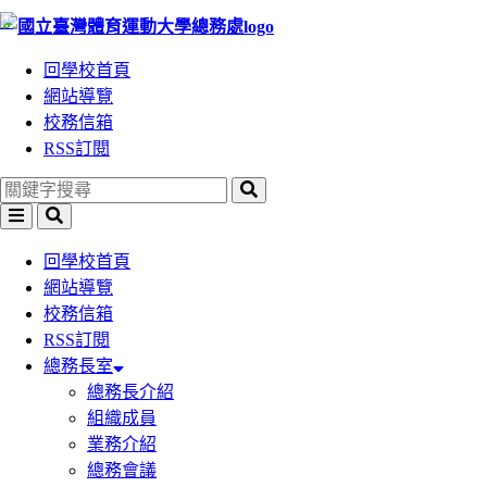
:::
跳
跳
到
到
回學校首頁
主
主
網站導覽
要
要
校務信箱
內
內
RSS訂閱
容
容
區
區
塊
塊
回學校首頁
網站導覽
校務信箱
RSS訂閱
總務長室
總務長介紹
組織成員
業務介紹
總務會議