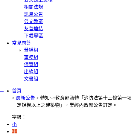
相關法規
訊息公告
公文教室
友善連結
下載專區
常見問答
營繕組
事務組
保管組
出納組
文書組
:::
首頁
>
最新公告
> 轉知~~教育部函轉「消防法第十三條第一項
一定規模以上之建築物」，業經內政部公告訂定。
字級：
小
中