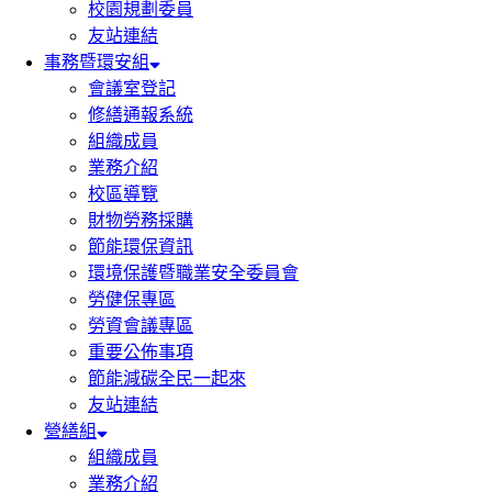
校園規劃委員
友站連結
事務暨環安組
會議室登記
修繕通報系統
組織成員
業務介紹
校區導覽
財物勞務採購
節能環保資訊
環境保護暨職業安全委員會
勞健保專區
勞資會議專區
重要公佈事項
節能減碳全民一起來
友站連結
營繕組
組織成員
業務介紹