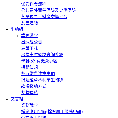
保管作業流程
公共意外責任保險及火災保險
各單位二手財產交換平台
友善連結
出納組
業務職掌
出納組公告
表單下載
出納支付網路查詢系統
學雜(分)費繳費專區
相關法規
各費繳費注意事項
捐贈經濟不利學生輔導
款項繳納方式
友善連結
文書組
業務職掌
檔案應用專區(檔案應用服務申請)
公文線上簽核